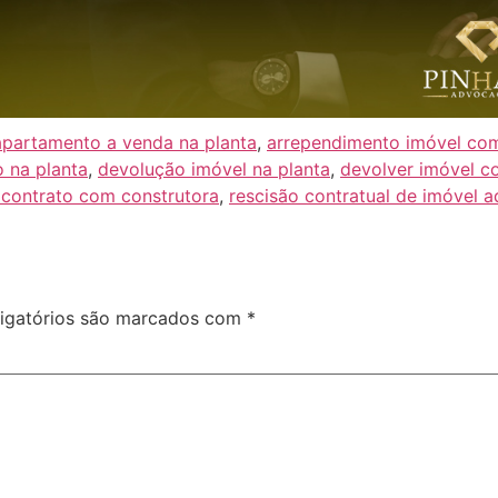
apartamento a venda na planta
,
arrependimento imóvel co
o na planta
,
devolução imóvel na planta
,
devolver imóvel c
 contrato com construtora
,
rescisão contratual de imóvel a
igatórios são marcados com
*