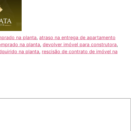
mprado na planta
,
atraso na entrega de apartamento
omprado na planta
,
devolver imóvel para construtora
,
dquirido na planta
,
rescisão de contrato de imóvel na