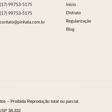
(17) 99753-5175
Início
Distrato
(17) 99753-5175
Regularização
contato@pinhata.com.br
Blog
os – Proibida Reprodução total ou parcial.
B/SP 38.332